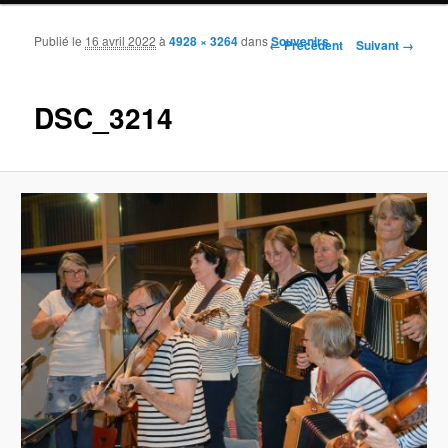
Publié le
16 avril 2022
à
4928 × 3264
dans
Souvenirs
Navigation des images
← Précédent
Suivant →
DSC_3214