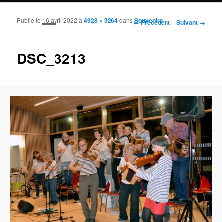
Publié le
16 avril 2022
à
4928 × 3264
dans
Souvenirs
Navigation des images
← Précédent
Suivant →
DSC_3213