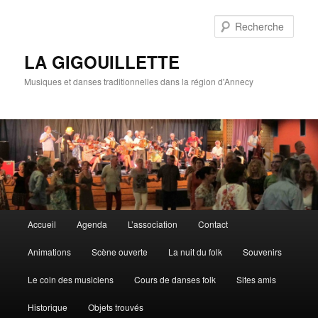
Rech
LA GIGOUILLETTE
Musiques et danses traditionnelles dans la région d'Annecy
Menu principal
Accueil
Agenda
L’association
Contact
Aller au contenu principal
Aller au contenu secondaire
Animations
Scène ouverte
La nuit du folk
Souvenirs
Le coin des musiciens
Cours de danses folk
Sites amis
Historique
Objets trouvés