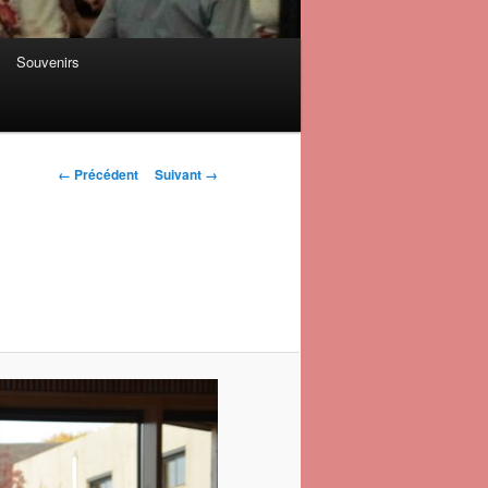
Souvenirs
Navigation des
← Précédent
Suivant →
images