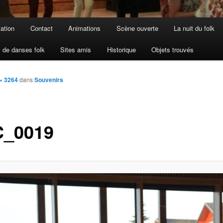
iation
Contact
Animations
Scène ouverte
La nuit du folk
 de danses folk
Sites amis
Historique
Objets trouvés
× 3264
dans
Souvenirs
_0019