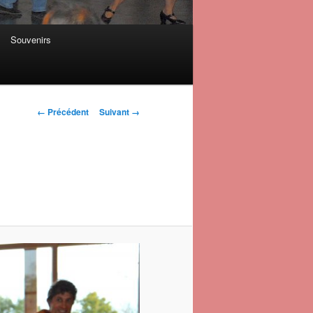
Souvenirs
Navigation des
← Précédent
Suivant →
images