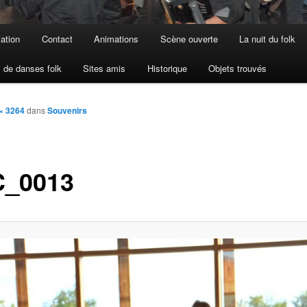
iation
Contact
Animations
Scène ouverte
La nuit du folk
 de danses folk
Sites amis
Historique
Objets trouvés
× 3264
dans
Souvenirs
_0013