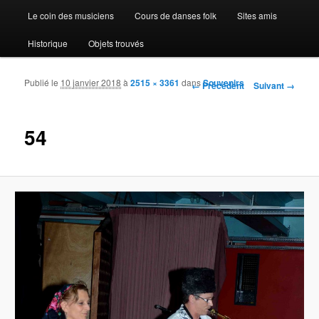
Le coin des musiciens
Cours de danses folk
Sites amis
Historique
Objets trouvés
Publié le
10 janvier 2018
à
2515 × 3361
dans
Souvenirs
Navigation des images
← Précédent
Suivant →
54