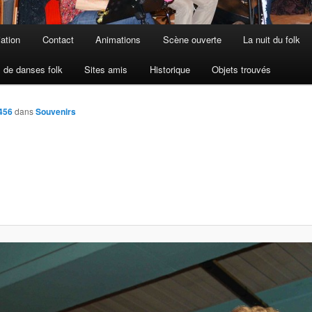
iation
Contact
Animations
Scène ouverte
La nuit du folk
 de danses folk
Sites amis
Historique
Objets trouvés
456
dans
Souvenirs