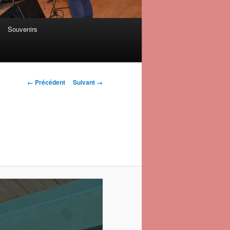
Souvenirs
Navigation des
← Précédent
Suivant →
images