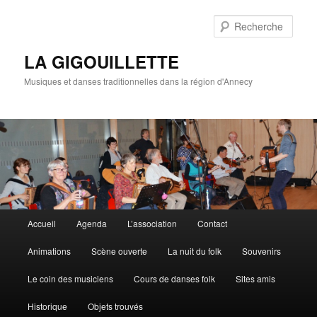
Rech
LA GIGOUILLETTE
Musiques et danses traditionnelles dans la région d'Annecy
Menu principal
Accueil
Agenda
L’association
Contact
Aller au contenu principal
Aller au contenu secondaire
Animations
Scène ouverte
La nuit du folk
Souvenirs
Le coin des musiciens
Cours de danses folk
Sites amis
Historique
Objets trouvés