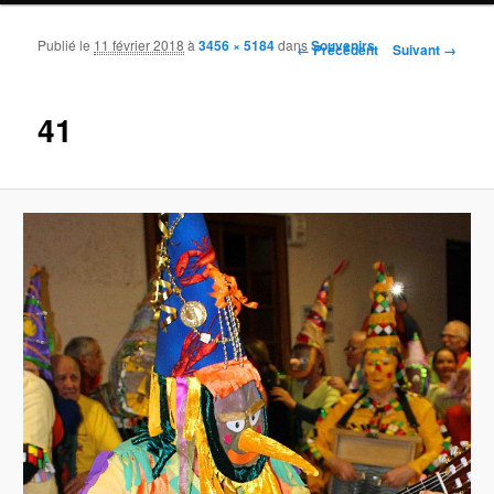
Publié le
11 février 2018
à
3456 × 5184
dans
Souvenirs
Navigation des images
← Précédent
Suivant →
41