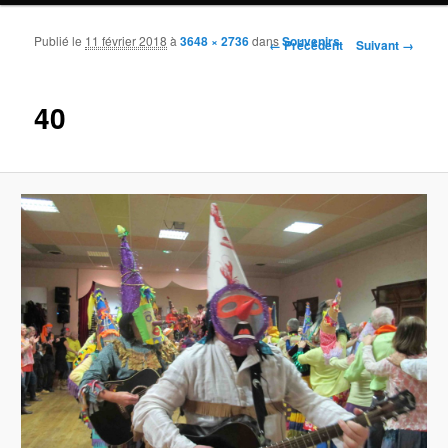
Publié le
11 février 2018
à
3648 × 2736
dans
Souvenirs
Navigation des images
← Précédent
Suivant →
40