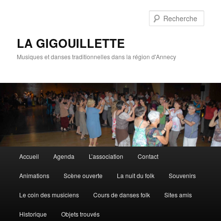
Rech
LA GIGOUILLETTE
Musiques et danses traditionnelles dans la région d'Annecy
Menu principal
Accueil
Agenda
L’association
Contact
Aller au contenu principal
Aller au contenu secondaire
Animations
Scène ouverte
La nuit du folk
Souvenirs
Le coin des musiciens
Cours de danses folk
Sites amis
Historique
Objets trouvés