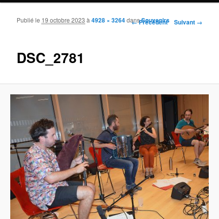
Publié le
19 octobre 2023
à
4928 × 3264
dans
Souvenirs
Navigation des images
← Précédent
Suivant →
DSC_2781