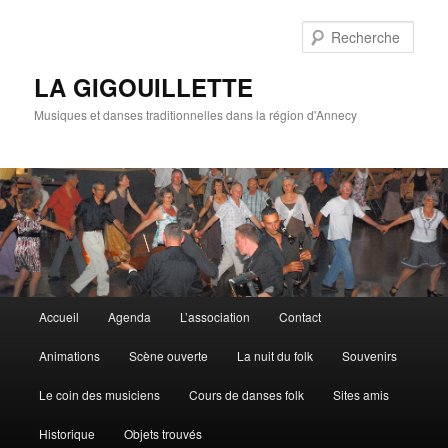
Rech
LA GIGOUILLETTE
Musiques et danses traditionnelles dans la région d'Annecy
Menu principal
Accueil
Agenda
L’association
Contact
Aller au contenu principal
Aller au contenu secondaire
Animations
Scène ouverte
La nuit du folk
Souvenirs
Le coin des musiciens
Cours de danses folk
Sites amis
Historique
Objets trouvés