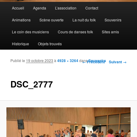
Menu principal
Accueil
Agenda
L’association
Contact
Aller au contenu principal
Aller au contenu secondaire
Animations
Scène ouverte
La nuit du folk
Souvenirs
Le coin des musiciens
Cours de danses folk
Sites amis
Historique
Objets trouvés
Publié le
19 octobre 2023
à
4928 × 3264
dans
Souvenirs
Navigation des images
← Précédent
Suivant →
DSC_2777