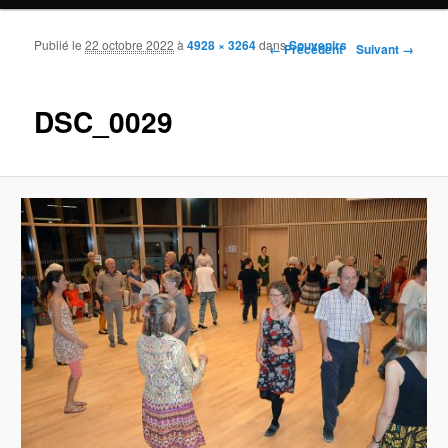
Publié le
22 octobre 2022
à
4928 × 3264
dans
Souvenirs
Navigation des images
← Précédent
Suivant →
DSC_0029