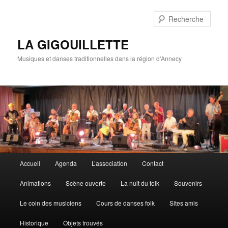
Rech
LA GIGOUILLETTE
Musiques et danses traditionnelles dans la région d'Annecy
Menu principal
Accueil
Agenda
L’association
Contact
Aller au contenu principal
Aller au contenu secondaire
Animations
Scène ouverte
La nuit du folk
Souvenirs
Le coin des musiciens
Cours de danses folk
Sites amis
Historique
Objets trouvés