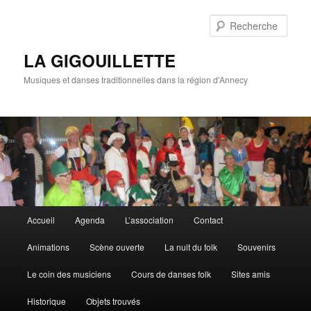
Rech
LA GIGOUILLETTE
Musiques et danses traditionnelles dans la région d'Annecy
Menu principal
Accueil
Agenda
L’association
Contact
Aller au contenu principal
Aller au contenu secondaire
Animations
Scène ouverte
La nuit du folk
Souvenirs
Le coin des musiciens
Cours de danses folk
Sites amis
Historique
Objets trouvés