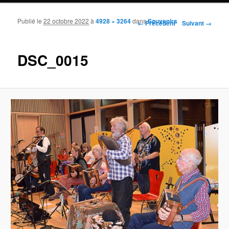
Publié le
22 octobre 2022
à
4928 × 3264
dans
Souvenirs
Navigation des images
← Précédent
Suivant →
DSC_0015