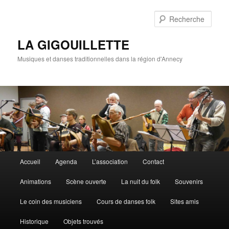
Rech
LA GIGOUILLETTE
Musiques et danses traditionnelles dans la région d'Annecy
Menu principal
Accueil
Agenda
L’association
Contact
Aller au contenu principal
Aller au contenu secondaire
Animations
Scène ouverte
La nuit du folk
Souvenirs
Le coin des musiciens
Cours de danses folk
Sites amis
Historique
Objets trouvés