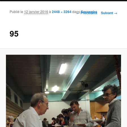
Publié le
12 janvier 2016
à
2448 × 3264
dans
Souvenirs
Navigation des images
← Précédent
Suivant →
95