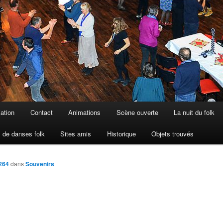
iation
Contact
Animations
Scène ouverte
La nuit du folk
 de danses folk
Sites amis
Historique
Objets trouvés
264
dans
Souvenirs