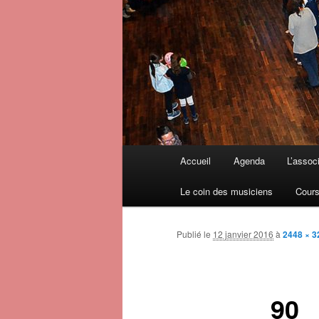
Menu principal
Accueil
Agenda
L’assoc
Aller au contenu principal
Aller au contenu secondaire
Le coin des musiciens
Cours
Publié le
12 janvier 2016
à
2448 × 3
90