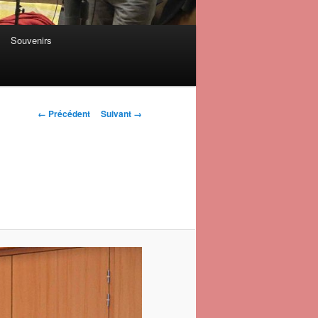
Souvenirs
Navigation des
← Précédent
Suivant →
images