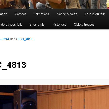
iation
Contact
Animations
Scène ouverte
La nuit du folk
 de danses folk
Sites amis
Historique
Objets trouvés
 × 3264
dans
DSC_4813
_4813