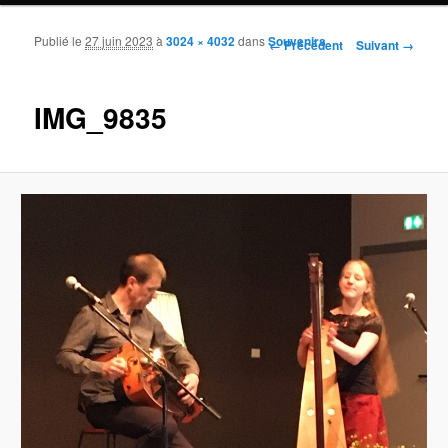
Publié le
27 juin 2023
à
3024 × 4032
dans
Souvenirs
Navigation des images
← Précédent
Suivant →
IMG_9835