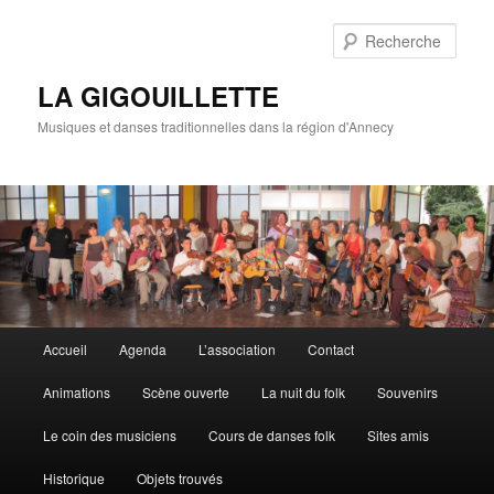
Rech
LA GIGOUILLETTE
Musiques et danses traditionnelles dans la région d'Annecy
Menu principal
Accueil
Agenda
L’association
Contact
Aller au contenu principal
Aller au contenu secondaire
Animations
Scène ouverte
La nuit du folk
Souvenirs
Le coin des musiciens
Cours de danses folk
Sites amis
Historique
Objets trouvés