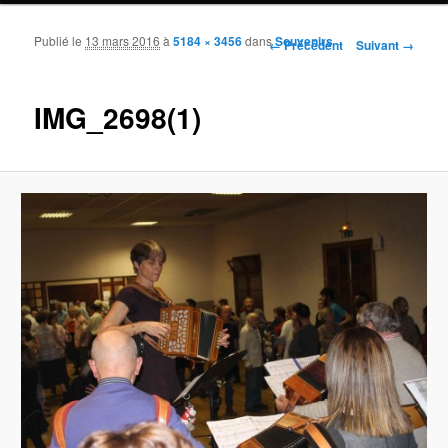
Publié le
13 mars 2016
à
5184 × 3456
dans
Souvenirs
Navigation des images
← Précédent
Suivant →
IMG_2698(1)