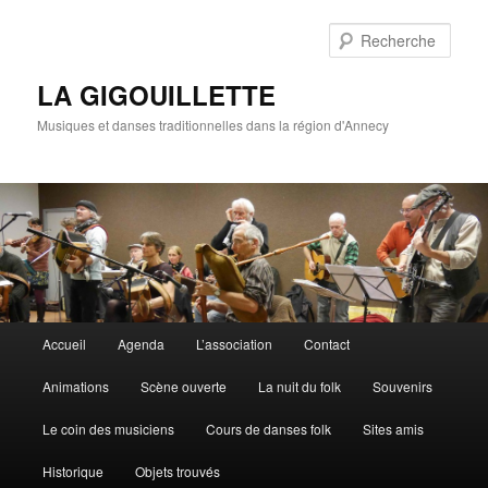
Rech
LA GIGOUILLETTE
Musiques et danses traditionnelles dans la région d'Annecy
Menu principal
Accueil
Agenda
L’association
Contact
Aller au contenu principal
Aller au contenu secondaire
Animations
Scène ouverte
La nuit du folk
Souvenirs
Le coin des musiciens
Cours de danses folk
Sites amis
Historique
Objets trouvés