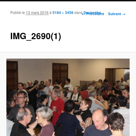
Publié le
13 mars 2016
à
5184 × 3456
dans
Souvenirs
Navigation des images
← Précédent
Suivant →
IMG_2690(1)