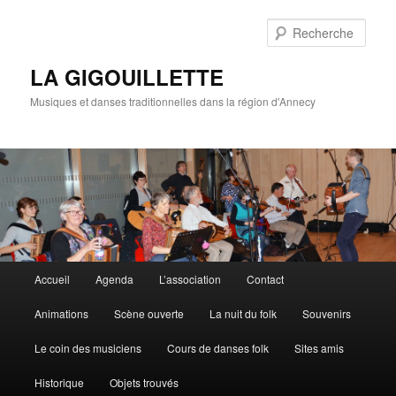
Rech
LA GIGOUILLETTE
Musiques et danses traditionnelles dans la région d'Annecy
Menu principal
Accueil
Agenda
L’association
Contact
Aller au contenu principal
Aller au contenu secondaire
Animations
Scène ouverte
La nuit du folk
Souvenirs
Le coin des musiciens
Cours de danses folk
Sites amis
Historique
Objets trouvés