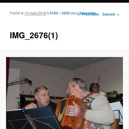
Publié le
13 mars 2016
à
5184 × 3456
dans
Souvenirs
Navigation des images
← Précédent
Suivant →
IMG_2676(1)