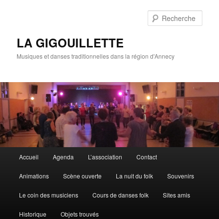
Rech
LA GIGOUILLETTE
Musiques et danses traditionnelles dans la région d'Annecy
Menu principal
Accueil
Agenda
L’association
Contact
Aller au contenu principal
Aller au contenu secondaire
Animations
Scène ouverte
La nuit du folk
Souvenirs
Le coin des musiciens
Cours de danses folk
Sites amis
Historique
Objets trouvés