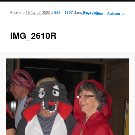
Publié le
16 février 2020
à
655 × 1307
dans
Souvenirs
Navigation des images
← Précédent
Suivant →
IMG_2610R