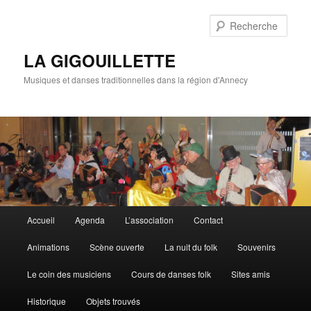
Rech
LA GIGOUILLETTE
Musiques et danses traditionnelles dans la région d'Annecy
Menu principal
Accueil
Agenda
L’association
Contact
Aller au contenu principal
Aller au contenu secondaire
Animations
Scène ouverte
La nuit du folk
Souvenirs
Le coin des musiciens
Cours de danses folk
Sites amis
Historique
Objets trouvés