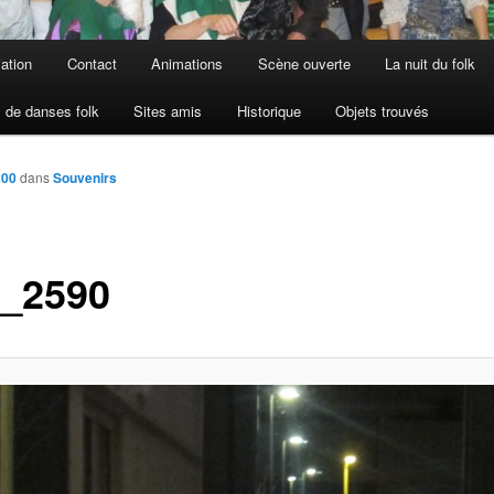
iation
Contact
Animations
Scène ouverte
La nuit du folk
 de danses folk
Sites amis
Historique
Objets trouvés
200
dans
Souvenirs
_2590