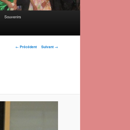
Souvenirs
Navigation des
← Précédent
Suivant →
images