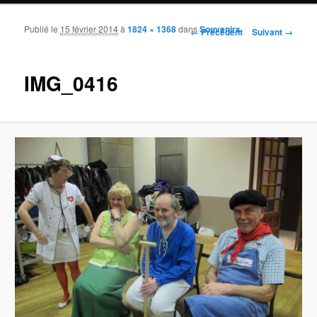
Publié le
15 février 2014
à
1824 × 1368
dans
Souvenirs
Navigation des images
← Précédent
Suivant →
IMG_0416