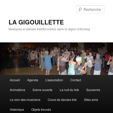
Rech
LA GIGOUILLETTE
Musiques et danses traditionnelles dans la région d'Annecy
Menu principal
Accueil
Agenda
L’association
Contact
Aller au contenu principal
Aller au contenu secondaire
Animations
Scène ouverte
La nuit du folk
Souvenirs
Le coin des musiciens
Cours de danses folk
Sites amis
Historique
Objets trouvés