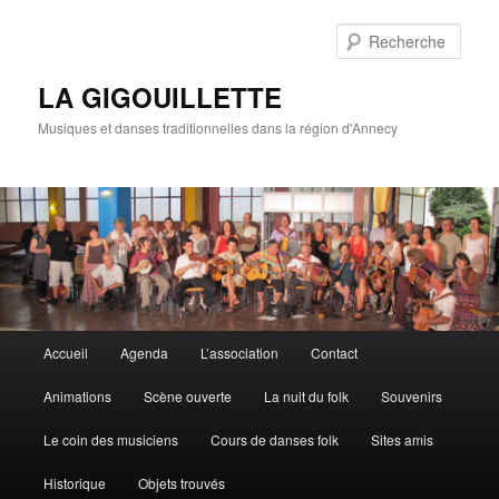
Rech
LA GIGOUILLETTE
Musiques et danses traditionnelles dans la région d'Annecy
Menu principal
Accueil
Agenda
L’association
Contact
Aller au contenu principal
Aller au contenu secondaire
Animations
Scène ouverte
La nuit du folk
Souvenirs
Le coin des musiciens
Cours de danses folk
Sites amis
Historique
Objets trouvés