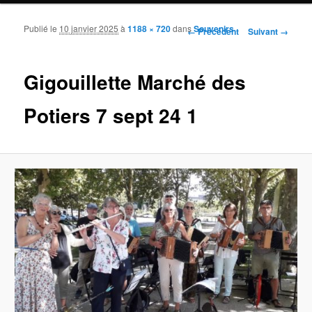
Publié le
10 janvier 2025
à
1188 × 720
dans
Souvenirs
Navigation des images
← Précédent
Suivant →
Gigouillette Marché des
Potiers 7 sept 24 1