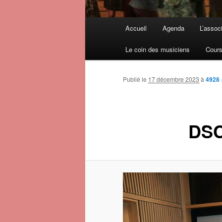
Menu principal
Accueil
Agenda
L’assoc
Aller au contenu principal
Aller au contenu secondaire
Le coin des musiciens
Cours
Publié le
17 décembre 2023
à
4928 
DSC