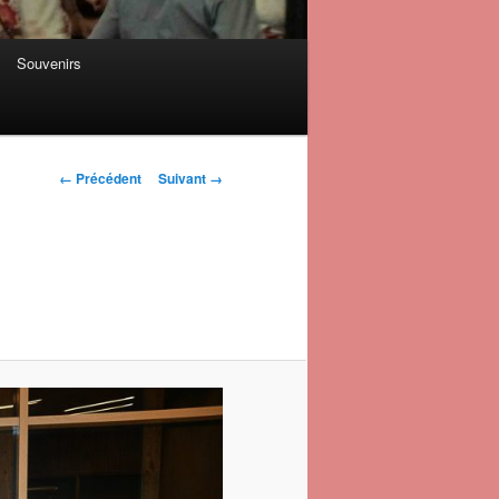
Souvenirs
Navigation des
← Précédent
Suivant →
images