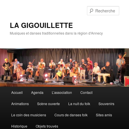
Rech
LA GIGOUILLETTE
Musiques et danses traditionnelles dans la région d'Annecy
Menu principal
Accueil
Agenda
L’association
Contact
Aller au contenu principal
Aller au contenu secondaire
Animations
Scène ouverte
La nuit du folk
Souvenirs
Le coin des musiciens
Cours de danses folk
Sites amis
Historique
Objets trouvés