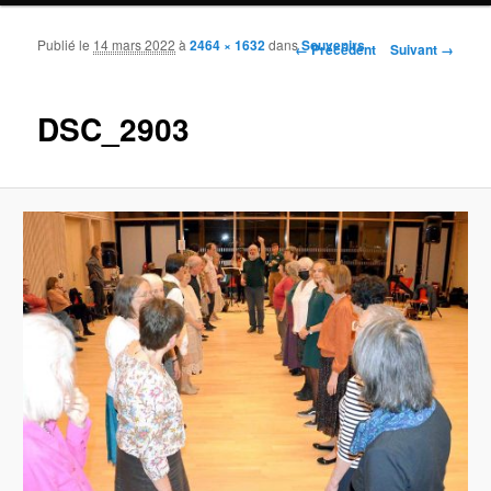
Publié le
14 mars 2022
à
2464 × 1632
dans
Souvenirs
Navigation des images
← Précédent
Suivant →
DSC_2903