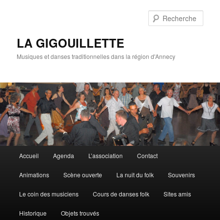
Rech
LA GIGOUILLETTE
Musiques et danses traditionnelles dans la région d'Annecy
Menu principal
Accueil
Agenda
L’association
Contact
Aller au contenu principal
Aller au contenu secondaire
Animations
Scène ouverte
La nuit du folk
Souvenirs
Le coin des musiciens
Cours de danses folk
Sites amis
Historique
Objets trouvés