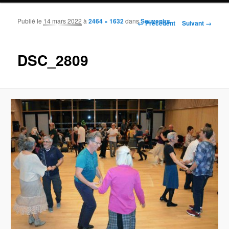
Publié le
14 mars 2022
à
2464 × 1632
dans
Souvenirs
Navigation des images
← Précédent
Suivant →
DSC_2809