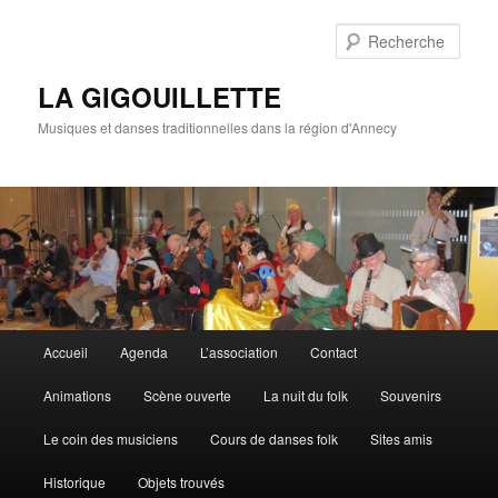
Rech
LA GIGOUILLETTE
Musiques et danses traditionnelles dans la région d'Annecy
Menu principal
Accueil
Agenda
L’association
Contact
Aller au contenu principal
Aller au contenu secondaire
Animations
Scène ouverte
La nuit du folk
Souvenirs
Le coin des musiciens
Cours de danses folk
Sites amis
Historique
Objets trouvés