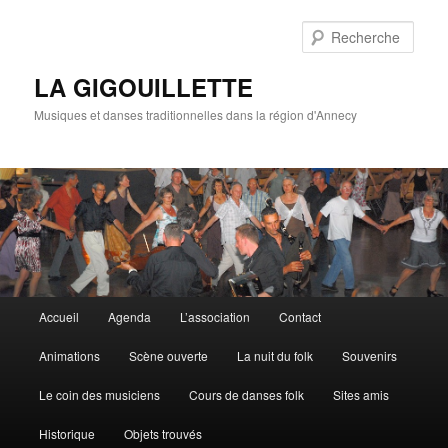
Rech
LA GIGOUILLETTE
Musiques et danses traditionnelles dans la région d'Annecy
Menu principal
Accueil
Agenda
L’association
Contact
Aller au contenu principal
Aller au contenu secondaire
Animations
Scène ouverte
La nuit du folk
Souvenirs
Le coin des musiciens
Cours de danses folk
Sites amis
Historique
Objets trouvés