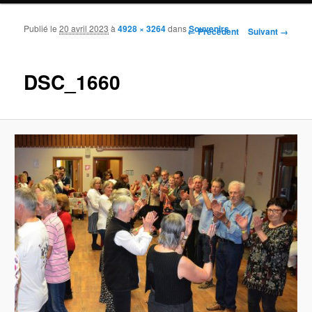
Publié le
20 avril 2023
à
4928 × 3264
dans
Souvenirs
Navigation des images
← Précédent
Suivant →
DSC_1660