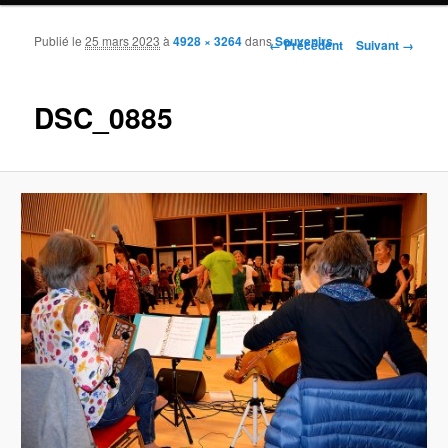
Publié le
25 mars 2023
à
4928 × 3264
dans
Souvenirs
Navigation des images
← Précédent
Suivant →
DSC_0885