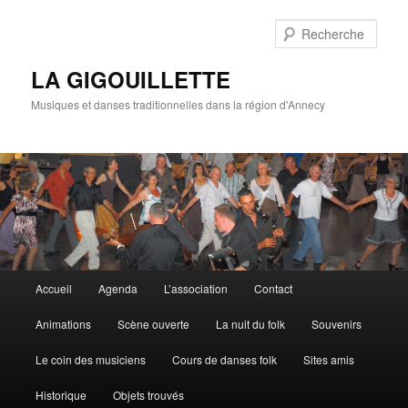
Rech
LA GIGOUILLETTE
Musiques et danses traditionnelles dans la région d'Annecy
Menu principal
Accueil
Agenda
L’association
Contact
Aller au contenu principal
Aller au contenu secondaire
Animations
Scène ouverte
La nuit du folk
Souvenirs
Le coin des musiciens
Cours de danses folk
Sites amis
Historique
Objets trouvés