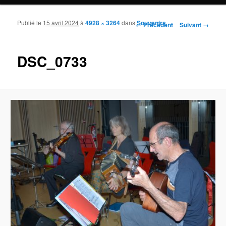
Publié le
15 avril 2024
à
4928 × 3264
dans
Souvenirs
Navigation des images
← Précédent
Suivant →
DSC_0733