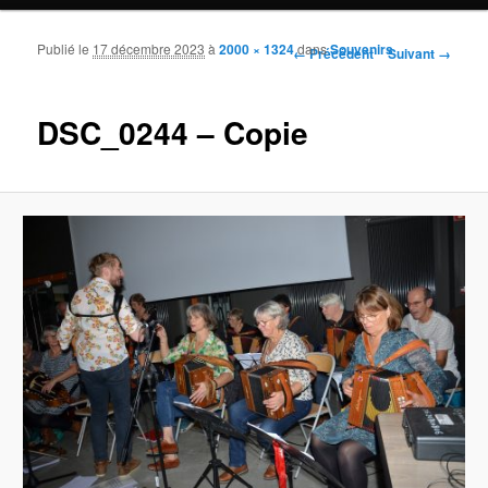
Publié le
17 décembre 2023
à
2000 × 1324
dans
Souvenirs
Navigation des images
← Précédent
Suivant →
DSC_0244 – Copie