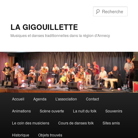
Rech
LA GIGOUILLETTE
Musiques et danses traditionnelles dans la région d'Annecy
Menu principal
Accueil
Agenda
L’association
Contact
Aller au contenu principal
Aller au contenu secondaire
Animations
Scène ouverte
La nuit du folk
Souvenirs
Le coin des musiciens
Cours de danses folk
Sites amis
Historique
Objets trouvés