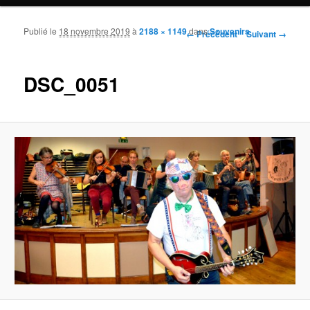
Publié le
18 novembre 2019
à
2188 × 1149
dans
Souvenirs
Navigation des images
← Précédent
Suivant →
DSC_0051