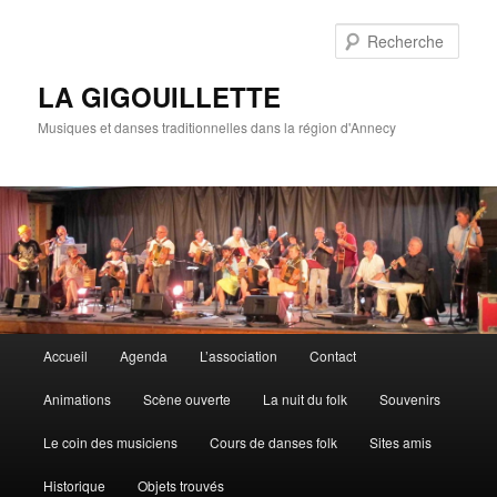
Rech
LA GIGOUILLETTE
Musiques et danses traditionnelles dans la région d'Annecy
Menu principal
Accueil
Agenda
L’association
Contact
Aller au contenu principal
Aller au contenu secondaire
Animations
Scène ouverte
La nuit du folk
Souvenirs
Le coin des musiciens
Cours de danses folk
Sites amis
Historique
Objets trouvés