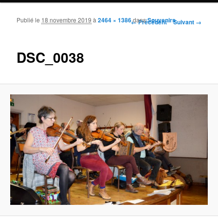
Publié le
18 novembre 2019
à
2464 × 1386
dans
Souvenirs
Navigation des images
← Précédent
Suivant →
DSC_0038