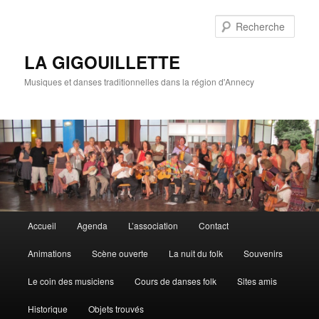
Rech
LA GIGOUILLETTE
Musiques et danses traditionnelles dans la région d'Annecy
Menu principal
Accueil
Agenda
L’association
Contact
Aller au contenu principal
Aller au contenu secondaire
Animations
Scène ouverte
La nuit du folk
Souvenirs
Le coin des musiciens
Cours de danses folk
Sites amis
Historique
Objets trouvés