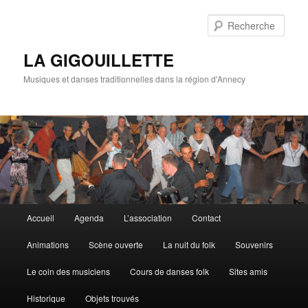
Rech
LA GIGOUILLETTE
Musiques et danses traditionnelles dans la région d'Annecy
Menu principal
Accueil
Agenda
L’association
Contact
Aller au contenu principal
Aller au contenu secondaire
Animations
Scène ouverte
La nuit du folk
Souvenirs
Le coin des musiciens
Cours de danses folk
Sites amis
Historique
Objets trouvés