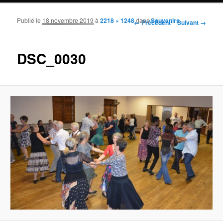
Publié le
18 novembre 2019
à
2218 × 1248
dans
Souvenirs
Navigation des images
← Précédent
Suivant →
DSC_0030