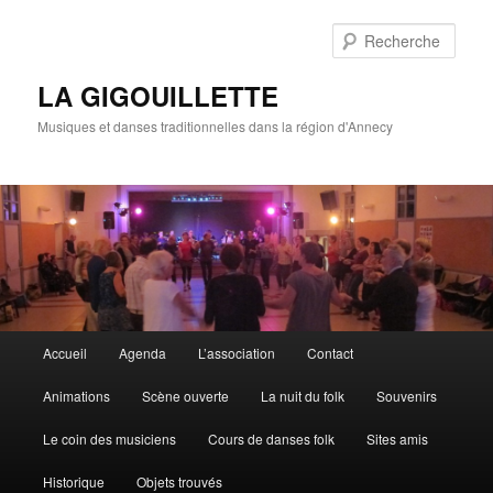
Rech
LA GIGOUILLETTE
Musiques et danses traditionnelles dans la région d'Annecy
Menu principal
Accueil
Agenda
L’association
Contact
Aller au contenu principal
Aller au contenu secondaire
Animations
Scène ouverte
La nuit du folk
Souvenirs
Le coin des musiciens
Cours de danses folk
Sites amis
Historique
Objets trouvés