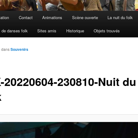
iation
Contact
Animations
Scène ouverte
La nuit du folk
 de danses folk
Sites amis
Historique
Objets trouvés
8
dans
Souvenirs
-20220604-230810-Nuit du
k