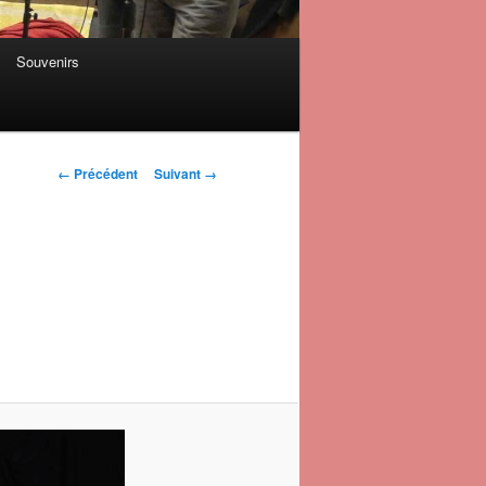
Souvenirs
Navigation des
← Précédent
Suivant →
images