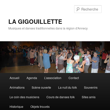
Rech
LA GIGOUILLETTE
Musiques et danses traditionnelles dans la région d'Annecy
Menu principal
Accueil
Agenda
L’association
Contact
Aller au contenu principal
Aller au contenu secondaire
Animations
Scène ouverte
La nuit du folk
Souvenirs
Le coin des musiciens
Cours de danses folk
Sites amis
Historique
Objets trouvés