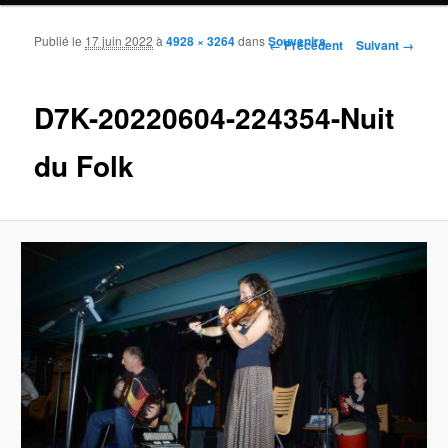
Publié le
17 juin 2022
à
4928 × 3264
dans
Souvenirs
Navigation des images
← Précédent
Suivant →
D7K-20220604-224354-Nuit
du Folk