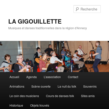
Rech
LA GIGOUILLETTE
Musiques et danses traditionnelles dans la région d'Annecy
Menu principal
Accueil
Agenda
L’association
Contact
Aller au contenu principal
Aller au contenu secondaire
Animations
Scène ouverte
La nuit du folk
Souvenirs
Le coin des musiciens
Cours de danses folk
Sites amis
Historique
Objets trouvés