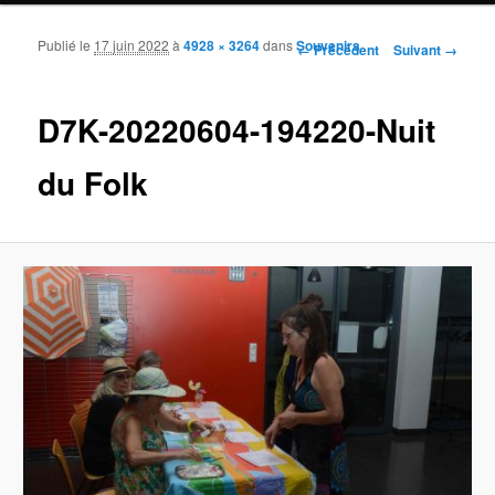
Publié le
17 juin 2022
à
4928 × 3264
dans
Souvenirs
Navigation des images
← Précédent
Suivant →
D7K-20220604-194220-Nuit
du Folk