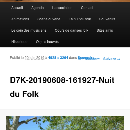
Menu principal
Accueil
Agenda
L’association
Contact
Aller au contenu principal
Aller au contenu secondaire
Animations
Scène ouverte
La nuit du folk
Souvenirs
Le coin des musiciens
Cours de danses folk
Sites amis
Historique
Objets trouvés
Publié le
20 juin 2019
à
4928 × 3264
dans
Souvenirs
Navigation des images
← Précédent
Suivant →
D7K-20190608-161927-Nuit
du Folk