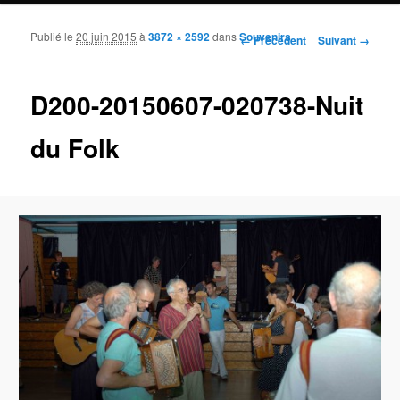
Publié le
20 juin 2015
à
3872 × 2592
dans
Souvenirs
Navigation des images
← Précédent
Suivant →
D200-20150607-020738-Nuit
du Folk