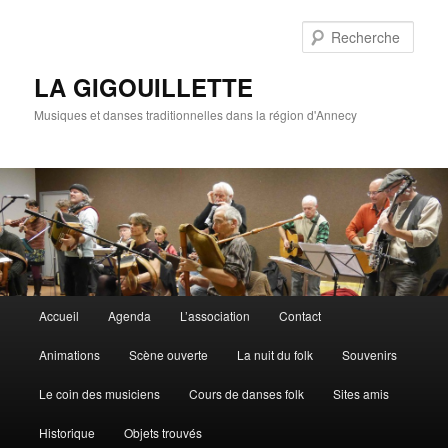
Rech
LA GIGOUILLETTE
Musiques et danses traditionnelles dans la région d'Annecy
Menu principal
Accueil
Agenda
L’association
Contact
Aller au contenu principal
Aller au contenu secondaire
Animations
Scène ouverte
La nuit du folk
Souvenirs
Le coin des musiciens
Cours de danses folk
Sites amis
Historique
Objets trouvés