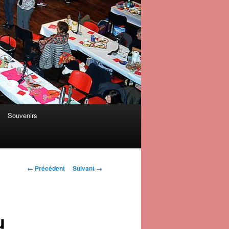
Souvenirs
Navigation des
← Précédent
Suivant →
images
u