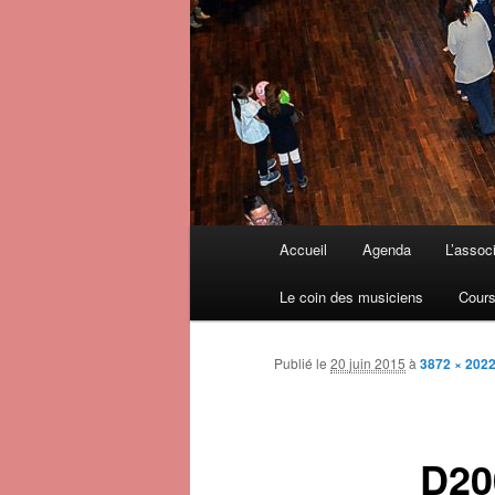
Menu principal
Accueil
Agenda
L’assoc
Aller au contenu principal
Aller au contenu secondaire
Le coin des musiciens
Cours
Publié le
20 juin 2015
à
3872 × 202
D20