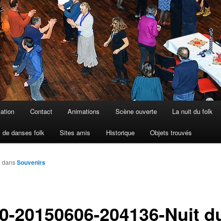
iation
Contact
Animations
Scène ouverte
La nuit du folk
 de danses folk
Sites amis
Historique
Objets trouvés
2
dans
Souvenirs
0-20150606-204136-Nuit d