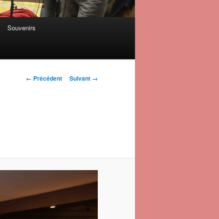
Souvenirs
Navigation des
← Précédent
Suivant →
images