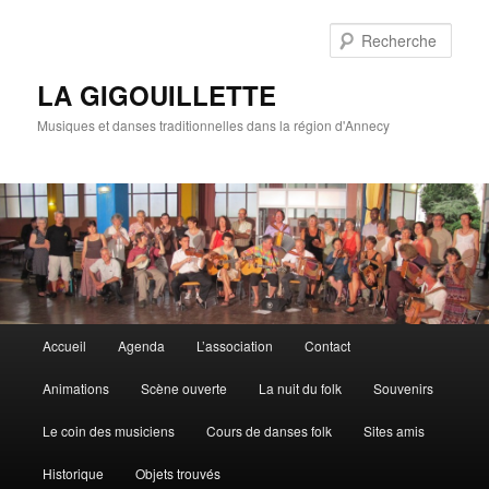
Rech
LA GIGOUILLETTE
Musiques et danses traditionnelles dans la région d'Annecy
Menu principal
Accueil
Agenda
L’association
Contact
Aller au contenu principal
Aller au contenu secondaire
Animations
Scène ouverte
La nuit du folk
Souvenirs
Le coin des musiciens
Cours de danses folk
Sites amis
Historique
Objets trouvés