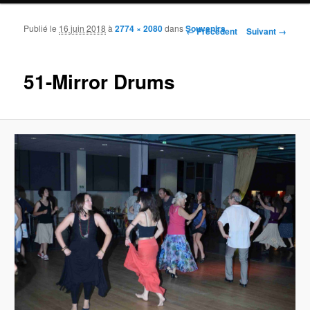
Publié le
16 juin 2018
à
2774 × 2080
dans
Souvenirs
Navigation des images
← Précédent
Suivant →
51-Mirror Drums