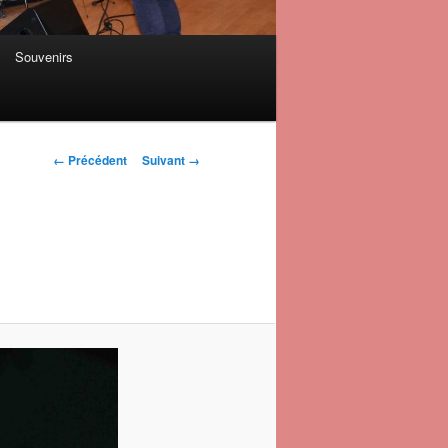
Souvenirs
Navigation des
← Précédent
Suivant →
images