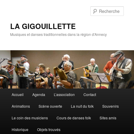
Rech
LA GIGOUILLETTE
Musiques et danses traditionnelles dans la région d'Annecy
Menu principal
Accueil
Agenda
L’association
Contact
Aller au contenu principal
Aller au contenu secondaire
Animations
Scène ouverte
La nuit du folk
Souvenirs
Le coin des musiciens
Cours de danses folk
Sites amis
Historique
Objets trouvés