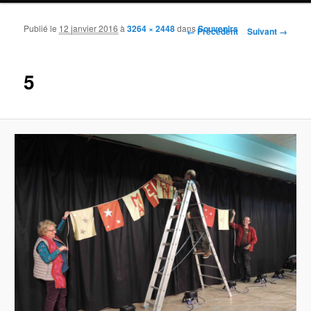
Publié le
12 janvier 2016
à
3264 × 2448
dans
Souvenirs
Navigation des images
← Précédent
Suivant →
5