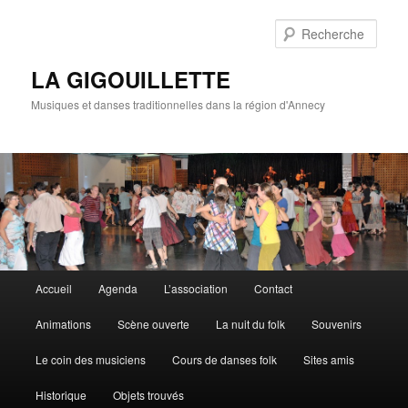
Rech
LA GIGOUILLETTE
Musiques et danses traditionnelles dans la région d'Annecy
Menu principal
Accueil
Agenda
L’association
Contact
Aller au contenu principal
Aller au contenu secondaire
Animations
Scène ouverte
La nuit du folk
Souvenirs
Le coin des musiciens
Cours de danses folk
Sites amis
Historique
Objets trouvés