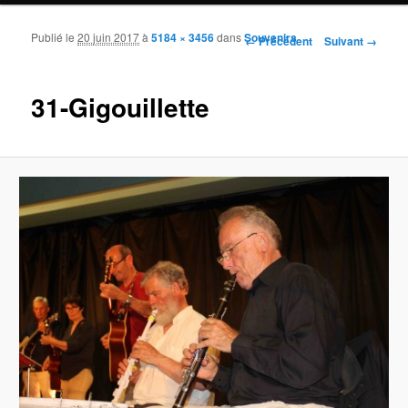
Publié le
20 juin 2017
à
5184 × 3456
dans
Souvenirs
Navigation des images
← Précédent
Suivant →
31-Gigouillette