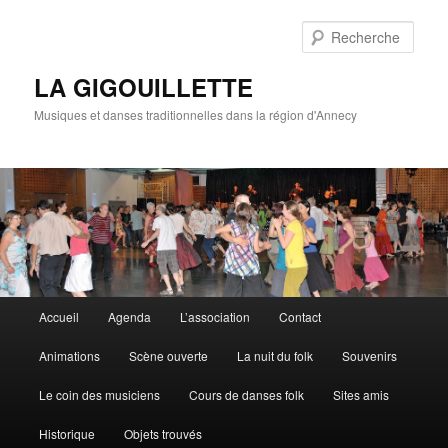
Rech
LA GIGOUILLETTE
Musiques et danses traditionnelles dans la région d'Annecy
Menu principal
Accueil
Agenda
L’association
Contact
Aller au contenu principal
Aller au contenu secondaire
Animations
Scène ouverte
La nuit du folk
Souvenirs
Le coin des musiciens
Cours de danses folk
Sites amis
Historique
Objets trouvés