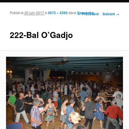
Publié le
20 juin 2017
à
3872 × 2592
dans
Souvenirs
Navigation des images
← Précédent
Suivant →
222-Bal O’Gadjo