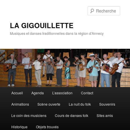
Rech
LA GIGOUILLETTE
Musiques et danses traditionnelles dans la région d'Annecy
Menu principal
Accueil
Agenda
L’association
Contact
Aller au contenu principal
Aller au contenu secondaire
Animations
Scène ouverte
La nuit du folk
Souvenirs
Le coin des musiciens
Cours de danses folk
Sites amis
Historique
Objets trouvés