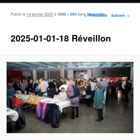
Publié le
14 janvier 2025
à
1000 × 563
dans
Souvenirs
Navigation des images
← Précédent
Suivant →
2025-01-01-18 Réveillon