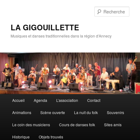
Rech
LA GIGOUILLETTE
Musiques et danses traditionnelles dans la région d'Annecy
Menu principal
Accueil
Agenda
L’association
Contact
Aller au contenu principal
Aller au contenu secondaire
Animations
Scène ouverte
La nuit du folk
Souvenirs
Le coin des musiciens
Cours de danses folk
Sites amis
Historique
Objets trouvés