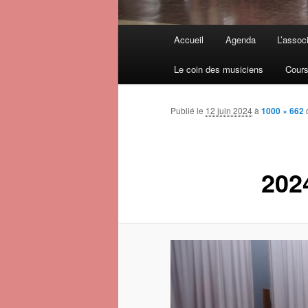
Menu principal
Accueil
Agenda
L’assoc
Aller au contenu principal
Aller au contenu secondaire
Le coin des musiciens
Cours
Publié le
12 juin 2024
à
1000 × 662
202