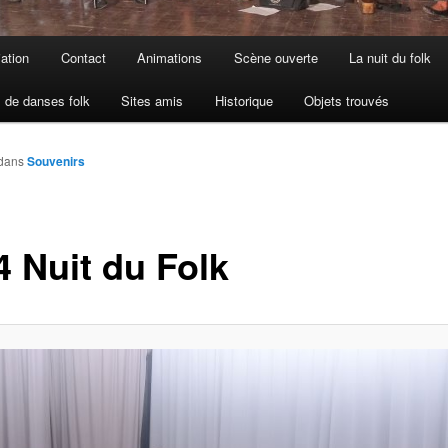
iation
Contact
Animations
Scène ouverte
La nuit du folk
 de danses folk
Sites amis
Historique
Objets trouvés
dans
Souvenirs
4 Nuit du Folk