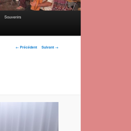
Souvenirs
Navigation des
← Précédent
Suivant →
images